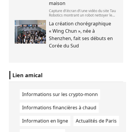
maison
Capture d\'écran d\'une vidéo du site Tau
Robotics montrant un robot nettoyer le
plan de travail d\'une cuisine. (Tau
La création chorégraphique
Robotics)
« Wing Chun », née à
Shenzhen, fait ses débuts en
Corée du Sud
Lien amical
Informations sur les crypto-monn
Informations financières à chaud
Information en ligne
Actualités de Paris