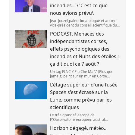
incendies... \"C'est ce que
nous avions prévu\
Jean Jouzel,paléoclimatologue et ancien
vice-président du conseil scientifique du
Giec,le 6 août 2026 sur franceinfo.
PODCAST. Menaces des
(FRANCEINFO / RADIO FRANCE)
indépendantistes corses,
effets psychologiques des
incendies et Nuits des étoiles :
ça dit quoi ce 7 août ?
Un tag FLNC \"Piu Che Mai\" (Plus que
jamais) peint sur un mur en Corse
(illustration). (PASCAL POCHARD-
L'étage supérieur d'une fusée
CASABIANCA )
SpaceX s'est écrasé sur la
Lune, comme prévu par les
scientifiques
Le très grand télescope de
l\'Observatoire européen austral
(ESO),situé au Chili,a détecté des preuves
Horizon dégagé, météo...
que l\'étage supérieur d\'une fusée de
SpaceX s\'est bien écrasé sur la Lune,le 5