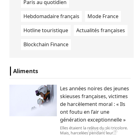
Paris au quotidien
Hebdomadaire français
Mode France
Hotline touristique
Actualités françaises
Blockchain Finance
Aliments
Les années noires des jeunes
skieuses françaises, victimes
de harcèlement moral : « Ils
ont foutu en l’air une
génération exceptionnelle »
Elles étaient la relève du ski tricolore.
05-16
Mais, harcelées pendant leur
formation, ce dont les dirigeants de la