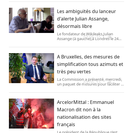
Fédération française de ski étaient
informés, ces athlètes ont vu leurs
Les ambiguïtés du lanceur
carrières entravées, voire détruites.
d'alerte Julian Assange,
désormais libre
Le fondateur de Wikileaks,Julian
05-15
Assange (à gauche),à Londres le 24
juin 2024. (- / WIKILEAKS) Julian
Assange,détenu au Royaume-Uni,est
libre depuis lundi 24 juin. Poursuivi
A Bruxelles, des mesures de
pour avoir révélé d
simplification tous azimuts et
très peu vertes
La Commission a présenté, mercredi,
05-15
un paquet de mesures pour faciliter la
vie des agriculteurs. Elle prévoit
notamment de supprimer le lien qui
existe entre la politique agricole
ArcelorMittal : Emmanuel
commune et le pacte vert.
Macron dit non à la
nationalisation des sites
français
Le président de la République s’est