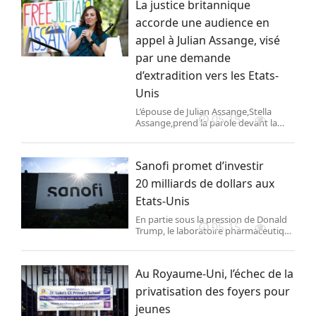
La justice britannique
son parti, dans laquelle il était mis en
cause. Celle-ci a consigné son appel
accorde une audience en
dans le dossier d’instruction.
appel à Julian Assange, visé
par une demande
d’extradition vers les Etats-
Unis
L’épouse de Julian Assange,Stella
05-15
Assange,prend la parole devant la
Haute Cour de Londres,le 20 mai 2024
après l\'annonce du tribunal
britannique.
Sanofi promet d’investir
20 milliards de dollars aux
Etats-Unis
En partie sous la pression de Donald
05-15
Trump, le laboratoire pharmaceutique
français a annoncé, mercredi 14 mai,
vouloir investir 20 milliards de dollars
outre-Atlantique lors des cinq
Au Royaume-Uni, l’échec de la
prochaines années.
privatisation des foyers pour
jeunes