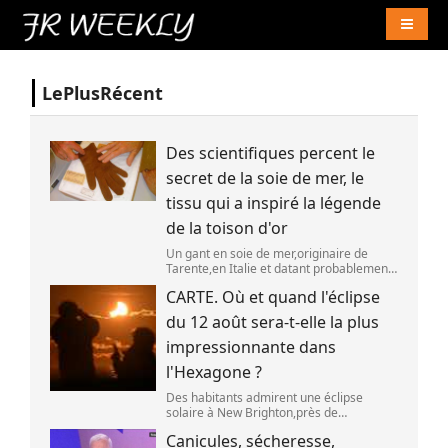
Naviga
LePlusRécent
Des scientifiques percent le
secret de la soie de mer, le
tissu qui a inspiré la légende
de la toison d'or
Un gant en soie de mer,originaire de
Tarente,en Italie et datant probablement
de la fin du XIXe siècle. (OWN WORK /
CARTE. Où et quand l'éclipse
JOHN HILL)
du 12 août sera-t-elle la plus
impressionnante dans
l'Hexagone ?
Des habitants admirent une éclipse
solaire à New Brighton,près de
Christchurch en Nouvelle-Zélande,le 22
Canicules, sécheresse,
septembre 2025. (SANKA VIDANAGAMA )