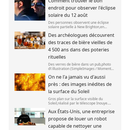
Comment trouver le bon
aoû
endroit pour observer l'éclipse
solaire du 12 août
Des personnes observent une éclipse
solaire partielle à New Brighton,en
Nouvelle-Zélande,le 22 septembre 2025.
Des archéologues découvrent
(SANKA VIDANAGAMA )
des traces de bière vieilles de
4 500 ans dans des poteries
rituelles
Des verres de bière dans un pub,photo
d\'illustration (SimpleImages / Moment
RF) La bière est la plus ancienne boisson
On ne l'a jamais vu d'aussi
alcoolisée du monde. Les premières
traces de bière ont été retrouvées ch
près : des images inédites de
la surface du Soleil
Gros plan sur la surface visible du
Soleil,réalisé par le télescope Inouye.
(NSF/NSO/AURA/MPS) Certains se
Aux États-Unis, une entreprise
préparent peut-être à photographier le
mieux possible l\'éclipse solaire,prévue le
propose de louer un robot
1
capable de nettoyer une