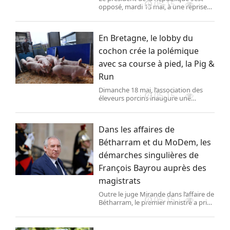
05-15
opposé, mardi 13 mai, à une reprise
par l’Etat des hauts-fourneaux
français, réclamée par les partis de
gauche et les syndicats depuis
En Bretagne, le lobby du
l’annonce d’un plan de suppression de
postes dans l’Hexagone. Pour lui, la
cochon crée la polémique
réponse à la crise industrielle de l’acier
avec sa course à pied, la Pig &
doit être européenne.
Run
Dimanche 18 mai, l’association des
05-15
éleveurs porcins inaugure une
manifestation sportive grand public.
Une pétition appelle au boycott de
cet évènement censé polir l’image
Dans les affaires de
critiquée de l’élevage industriel.
Bétharram et du MoDem, les
démarches singulières de
François Bayrou auprès des
magistrats
Outre le juge Mirande dans l’affaire de
05-15
Bétharram, le premier ministre a pris
contact, en 2017, avec une autre juge
d’instruction, celle chargée de l’affaire
des assistants des eurodéputés de