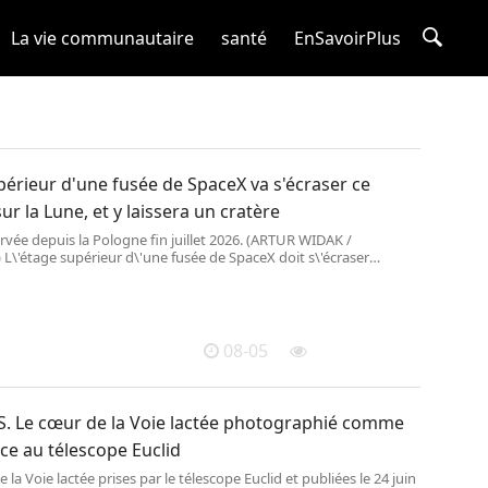
La vie communautaire
santé
EnSavoirPlus
périeur d'une fusée de SpaceX va s'écraser ce
ur la Lune, et y laissera un cratère
vée depuis la Pologne fin juillet 2026. (ARTUR WIDAK /
\'étage supérieur d\'une fusée de SpaceX doit s\'écraser
ent sur la Lune,mercredi 5 août. Cette coll
08-05
. Le cœur de la Voie lactée photographié comme
ce au télescope Euclid
la Voie lactée prises par le télescope Euclid et publiées le 24 juin