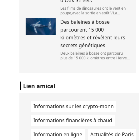
d'Oak Street\
Les films de dinosaures ont le vent en
poupe,avec la sortie en août \"La
Pat\'Patrouille : Mission dino\" et \"La fin
Des baleines à bosse
d\'Oak Street\". (APOLLONIA HILVERDA
/ FRANCEINFO)
parcourent 15 000
kilomètres et révèlent leurs
secrets génétiques
Deux baleines à bosse ont parcouru
plus de 15 000 kilomètres entre Hervey
Bay,en Australie,et São Paulo,au Brésil.
(Vincent Pommeyrol)
Lien amical
Informations sur les crypto-monn
Informations financières à chaud
Information en ligne
Actualités de Paris