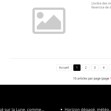
L’ordre des m
l’exercice de
des finances.
Accueil
1
2
3
4
10 articles par page (page
asé sur la Lune, comme
Horizon dégagé, météo..