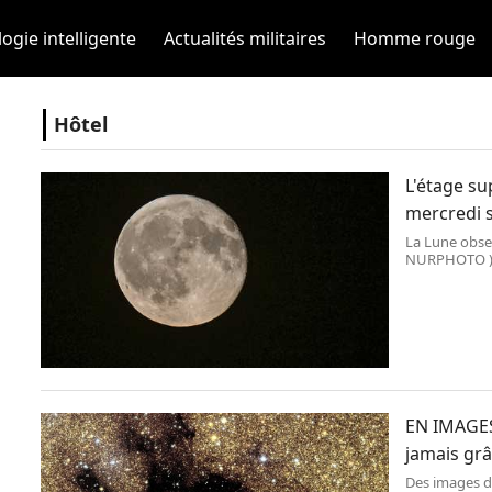
ogie intelligente
Actualités militaires
Homme rouge
Hôtel
L'étage su
mercredi s
La Lune obser
NURPHOTO ) L
accidentellem
EN IMAGES
jamais grâ
Des images de 