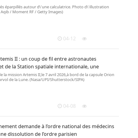
és éparpillés autour d\'une calculatrice. Photo d\'illustration
qib / Moment RF / Getty Images)
04-12
temis II : un coup de fil entre astronautes
et de la Station spatiale internationale, une
e la mission Artemis II,le 7 avril 2026,à bord de la capsule Orion
urvol de la Lune. (Nasa/UPI/Shutterstock/SIPA)
04-08
nement demande à l’ordre national des médecins
une dissolution de l’ordre parisien