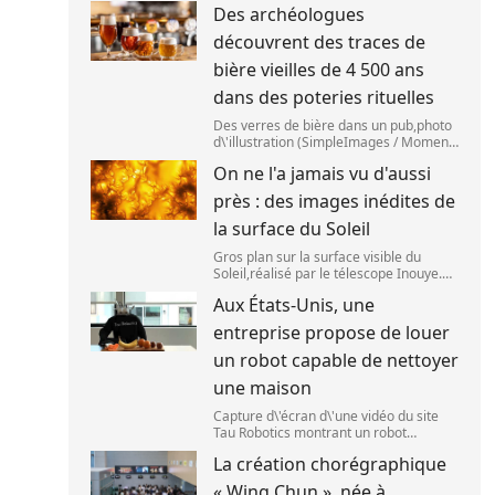
Des archéologues
2025. (SANKA VIDANAGAMA )
découvrent des traces de
bière vieilles de 4 500 ans
dans des poteries rituelles
Des verres de bière dans un pub,photo
d\'illustration (SimpleImages / Moment
RF) La bière est la plus ancienne
On ne l'a jamais vu d'aussi
boisson alcoolisée du monde. Les
premières traces de bière ont été
près : des images inédites de
retrouvées ch
la surface du Soleil
Gros plan sur la surface visible du
Soleil,réalisé par le télescope Inouye.
(NSF/NSO/AURA/MPS) Certains se
Aux États-Unis, une
préparent peut-être à photographier le
mieux possible l\'éclipse solaire,prévue
entreprise propose de louer
le 1
un robot capable de nettoyer
une maison
Capture d\'écran d\'une vidéo du site
Tau Robotics montrant un robot
nettoyer le plan de travail d\'une
La création chorégraphique
cuisine. (Tau Robotics)
« Wing Chun », née à