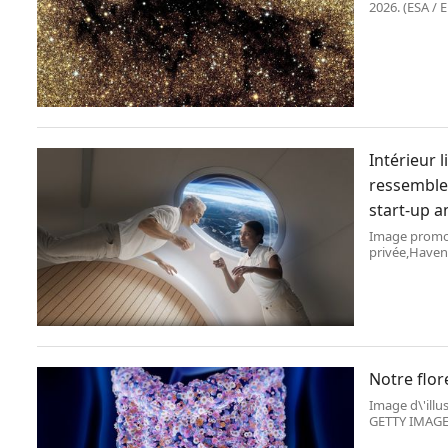
2026. (ESA 
BY J.-C. CUI
Intérieur 
ressembler
start-up a
Image promot
privée,Haven
personnes fa
Notre flor
Image d\'illu
GETTY IMAGES
cellules huma