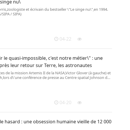
 singe nu\
s,zoologiste et écrivain du bestseller \"Le singe nu\",en 1994.
SIPA / SIPA)
04-22
r le quasi-impossible, c'est notre métier\" : une
rès leur retour sur Terre, les astronautes
es de la mission Artemis II de la NASA,Victor Glover (à gauche) et
h,lors d\'une conférence de presse au Centre spatial Johnson de
xas,le 16 avril 2026. (RONA
04-20
le hasard : une obsession humaine vieille de 12 000