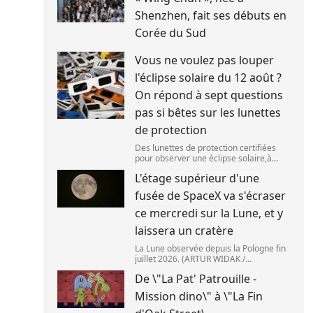
Shenzhen, fait ses débuts en
Corée du Sud
Vous ne voulez pas louper
l'éclipse solaire du 12 août ?
On répond à sept questions
pas si bêtes sur les lunettes
de protection
Des lunettes de protection certifiées
pour observer une éclipse solaire,à
Palma de Majorque (Espagne),le 25 juin
L'étage supérieur d'une
2026. (JAIME REINA )
fusée de SpaceX va s'écraser
ce mercredi sur la Lune, et y
laissera un cratère
La Lune observée depuis la Pologne fin
juillet 2026. (ARTUR WIDAK /
NURPHOTO ) L\'étage supérieur d\'une
De \"La Pat' Patrouille -
fusée de SpaceX doit s\'écraser
accidentellement sur la Lune,mercredi
Mission dino\" à \"La Fin
5 août. Cette coll