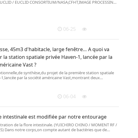
/ EUCLID / EUCLID CONSORTIUM/NASA,CFHT,IMAGE PROCESSING
LLANDRE AND E. BERTIN (CEA PARIS-S
06-25
lisse, 45m3 d'habitacle, large fenêtre… A quoi va
 la station spatiale privée Haven-1, lancée par la
méricaine Vast ?
ionnelle,de synthèse,du projet de la première station spatiale
-1,lancée par la société américaine Vast,montrant deux
ce à une fenêtre ronde d\'environ 1
06-04
e intestinale est modifiée par notre entourage
stration de la flore intestinale. (YUICHIRO CHINO / MOMENT RF /
) Dans notre corps,on compte autant de bactéries que de
ines. Elles forment ce qu\'on appelle le