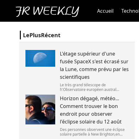
Accueil
Technol
LePlusRécent
L'étage supérieur d'une
fusée SpaceX s'est écrasé sur
la Lune, comme prévu par les
scientifiques
Le très grand télescope de
l\'Observatoire européen austral
(ESO),situé au Chili,a détecté des
Horizon dégagé, météo...
preuves que l\'étage supérieur d\'une
fusée de SpaceX s\'est bien écrasé sur
Comment trouver le bon
la Lune,le 5 aoû
endroit pour observer
l'éclipse solaire du 12 août
Des personnes observent une éclipse
solaire partielle à New Brighton,en
Nouvelle-Zélande,le 22 septembre