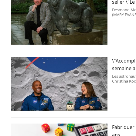
seller \"Le
Desmond Morri
(MARY EVANS/
\"Accompli
semaine ap
Les astronaut
Christina Koc
Houston,au Te
Fabriquer 
ans