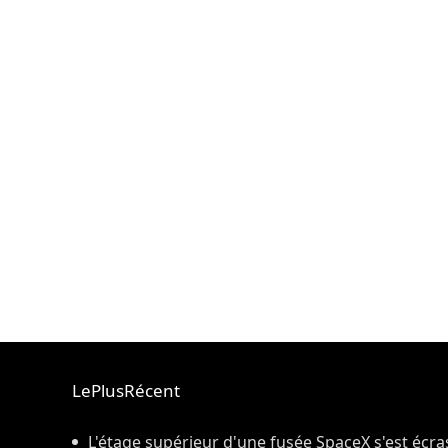
LePlusRécent
L'étage supérieur d'une fusée SpaceX s'est écr