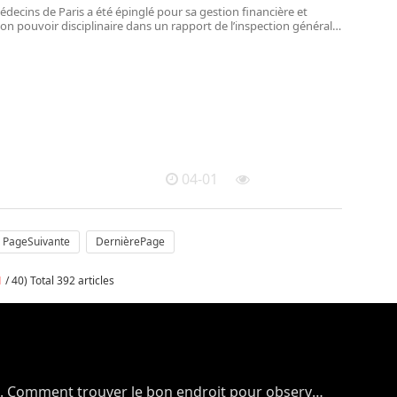
édecins de Paris a été épinglé pour sa gestion financière et
 son pouvoir disciplinaire dans un rapport de l’inspection générale
04-01
PageSuivante
DernièrePage
1
/ 40) Total 392 articles
. Comment trouver le bon endroit pour observer