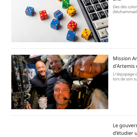
Des dés color
(Muhammad A
Mission Ar
d'Artemis 
L\'équipage d
lors de son s
Le gouver
d’étudier 