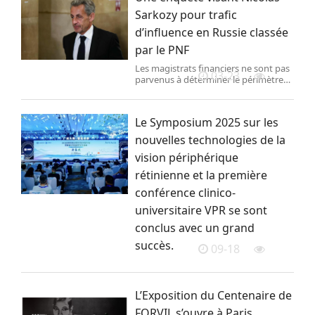
Sarkozy pour trafic
d’influence en Russie classée
par le PNF
Les magistrats financiers ne sont pas
03-23
parvenus à déterminer le périmètre
des missions effectuées par l’ancien
président de la République, en raison
d’une « coopération plus que
Le Symposium 2025 sur les
parcellaire » de la Russie.
nouvelles technologies de la
vision périphérique
rétinienne et la première
conférence clinico-
universitaire VPR se sont
conclus avec un grand
succès.
09-18
L’Exposition du Centenaire de
FORVIL s’ouvre à Paris