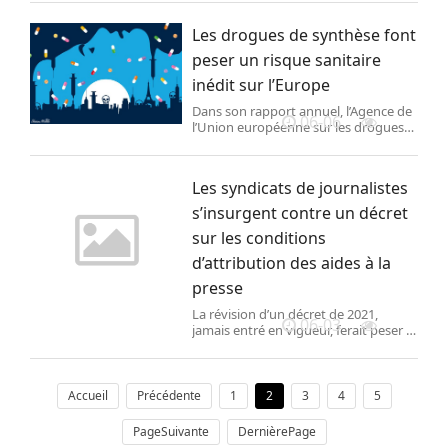
plusieurs enquêtes judiciaires,
multiplie les révélations sur la famille
Les drogues de synthèse font
princière.
peser un risque sanitaire
inédit sur l’Europe
Dans son rapport annuel, l’Agence de
06-06
l’Union européenne sur les drogues
souligne les dangers liés à la hausse
rapide de la consommation de
stupéfiants issus de la chimie.
Les syndicats de journalistes
s’insurgent contre un décret
sur les conditions
d’attribution des aides à la
presse
La révision d’un décret de 2021,
06-03
jamais entré en vigueur, ferait peser le
risque que des journaux sans
journalistes puissent tout de même
bénéficier d’aides à la presse. Le
ministère de la culture réfute cette
Accueil
Précédente
1
2
3
4
5
interprétation.
PageSuivante
DernièrePage