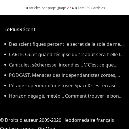
10 articles par page (page
2
/ 40) Total 392 articles
LePlusRécent
Des scientifiques percent le secret de la soie de mer,
le tissu qui a inspiré la légende de la toison d'or
CARTE. Où et quand l'éclipse du 12 août sera-t-elle la
plus impressionnante dans l'Hexagone ?
Canicules, sécheresse, incendies... \"C'est ce que
nous avions prévu\
PODCAST. Menaces des indépendantistes corses,
effets psychologiques des incendies et Nuits des
L'étage supérieur d'une fusée SpaceX s'est écrasé
étoiles : ça dit quoi ce 7 août ?
sur la Lune, comme prévu par les scientifiques
Horizon dégagé, météo... Comment trouver le bon
endroit pour observer l'éclipse solaire du 12 août
© Droits d'auteur 2009-2020 Hebdomadaire français
Contactez nous
SiteMap