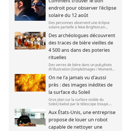
Comment trouver le bon
aoû
endroit pour observer l'éclipse
solaire du 12 août
Des personnes observent une éclipse
solaire partielle à New Brighton,en
Nouvelle-Zélande,le 22 septembre 2025.
Des archéologues découvrent
(SANKA VIDANAGAMA )
des traces de bière vieilles de
4 500 ans dans des poteries
rituelles
Des verres de bière dans un pub,photo
d\'illustration (SimpleImages / Moment
RF) La bière est la plus ancienne boisson
On ne l'a jamais vu d'aussi
alcoolisée du monde. Les premières
traces de bière ont été retrouvées ch
près : des images inédites de
la surface du Soleil
Gros plan sur la surface visible du
Soleil,réalisé par le télescope Inouye.
(NSF/NSO/AURA/MPS) Certains se
Aux États-Unis, une entreprise
préparent peut-être à photographier le
mieux possible l\'éclipse solaire,prévue le
propose de louer un robot
1
capable de nettoyer une