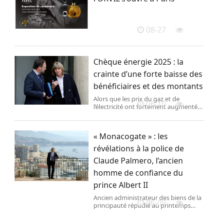
08-27
Chèque énergie 2025 : la
crainte d’une forte baisse des
bénéficiaires et des montants
Alors que les prix du gaz et de
06-10
l’électricité ont fortement augmenté,
de même que les impayés, le
médiateur de l’énergie, des
associations et des collectivités
« Monacogate » : les
organisatrices des services publics
appellent à revoir les modalités
révélations à la police de
d’attribution de cette aide.
Claude Palmero, l’ancien
homme de confiance du
prince Albert II
Ancien administrateur des biens de la
06-09
principauté répudié au printemps
2023, Claude Palmero, au cœur de