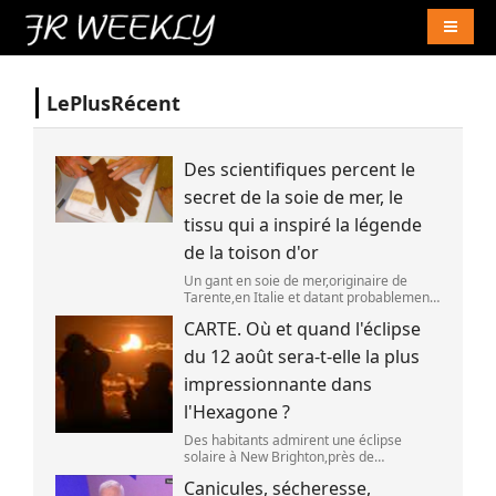
Naviga
LePlusRécent
Des scientifiques percent le
secret de la soie de mer, le
tissu qui a inspiré la légende
de la toison d'or
Un gant en soie de mer,originaire de
Tarente,en Italie et datant probablement
de la fin du XIXe siècle. (OWN WORK /
CARTE. Où et quand l'éclipse
JOHN HILL)
du 12 août sera-t-elle la plus
impressionnante dans
l'Hexagone ?
Des habitants admirent une éclipse
solaire à New Brighton,près de
Christchurch en Nouvelle-Zélande,le 22
Canicules, sécheresse,
septembre 2025. (SANKA VIDANAGAMA )