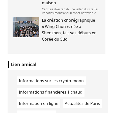
maison
Capture d\'écran d\'une vidéo du site Tau
Robotics montrant un robot nettoyer le
plan de travail d\'une cuisine. (Tau
La création chorégraphique
Robotics)
« Wing Chun », née à
Shenzhen, fait ses débuts en
Corée du Sud
Lien amical
Informations sur les crypto-monn
Informations financières à chaud
Information en ligne
Actualités de Paris