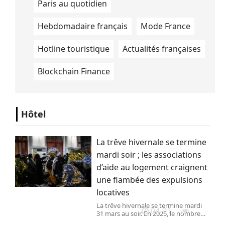
Paris au quotidien
Hebdomadaire français
Mode France
Hotline touristique
Actualités françaises
Blockchain Finance
Hôtel
La trêve hivernale se termine
mardi soir ; les associations
d’aide au logement craignent
une flambée des expulsions
locatives
La trêve hivernale se termine mardi
04-01
31 mars au soir. En 2025, le nombre
d’expulsions réalisées avec le