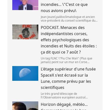
incendies... \"C'est ce que
nous avions prévu\
Jean Jouzel,paléoclimatologue et ancien
vice-président du conseil scientifique du
Giec,le 6 août 2026 sur franceinfo.
PODCAST. Menaces des
(FRANCEINFO / RADIO FRANCE)
indépendantistes corses,
effets psychologiques des
incendies et Nuits des étoiles :
ça dit quoi ce 7 août ?
Un tag FLNC \"Piu Che Mai\" (Plus que
jamais) peint sur un mur en Corse
(illustration). (PASCAL POCHARD-
L'étage supérieur d'une fusée
CASABIANCA )
SpaceX s'est écrasé sur la
Lune, comme prévu par les
scientifiques
Le très grand télescope de
l\'Observatoire européen austral
(ESO),situé au Chili,a détecté des preuves
Horizon dégagé, météo...
que l\'étage supérieur d\'une fusée de
SpaceX s\'est bien écrasé sur la Lune,le 5