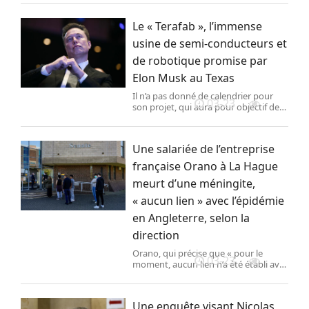
concours de la force publique avait
augmenté de 27 % par rapport à
Le « Terafab », l’immense
2024, atteignant 30 500.
usine de semi-conducteurs et
de robotique promise par
Elon Musk au Texas
Il n’a pas donné de calendrier pour
03-23
son projet, qui aura pour objectif de
produire un térawatt de puissance de
calcul par an. Il a déjà, par le passé,
promis des résultats ambitieux dans
Une salariée de l’entreprise
des délais serrés.
française Orano à La Hague
meurt d’une méningite,
« aucun lien » avec l’épidémie
en Angleterre, selon la
direction
Orano, qui précise que « pour le
03-23
moment, aucun lien n’a été établi avec
l’épidémie en Angleterre », a renforcé
ses mesures sanitaires et placé sous
surveillance une cinquantaine de
Une enquête visant Nicolas
salariés cas contacts.