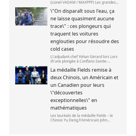
(Lionel VADAM / MAXPPP) Les grandes
entreprises de la tech ont vu leur cours
\"On disparaît sous l'eau, ça
de bourse reculer,mardi 28 juillet,après
deux annonces venues de Chine. Au cœu
ne laisse quasiment aucune
trace\" : ces plongeurs qui
traquent les voitures
englouties pour résoudre des
cold cases
L\'adjudant-chef Yohan Gérard lors Lors
d\'une plongée à Conflans-Sainte-
Honorine pour une recherche sur la
La médaille Fields remise à
Seine. (DAVID DI GIACOMO /
FRANCEINFO)
deux Chinois, un Américain et
un Canadien pour leurs
\"découvertes
exceptionnelles\" en
mathématiques
Les lauréats de la médaille Fields – le
Chinois Yu Deng,l\'Américain John
Pardon,le Canadien Jacob Tsimerman et
la Chinoise Hong Wang – lors du Congrès
international des mathématiciens à Phil