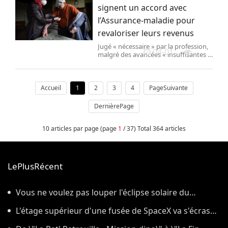
signent un accord avec
l’Assurance-maladie pour
revaloriser leurs revenus
Jugé « nécessaire » par la profession,
04-01
malgré des avancées « insuffisantes »,
le texte vise à corriger des années de
stagnation des rémunérations, dans
un contexte de transformation du
système de soins.
Accueil
1
2
3
4
PageSuivante
DernièrePage
10 articles par page (page
1
/ 37) Total 364 articles
LePlusRécent
Vous ne voulez pas louper l'éclipse solaire du
12 août ? On répond à sept questions pas si bêtes sur
L'étage supérieur d'une fusée de SpaceX va s'écraser