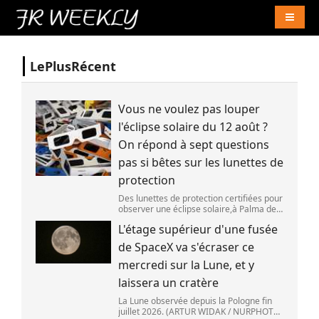
Naviga
LePlusRécent
Vous ne voulez pas louper
l'éclipse solaire du 12 août ?
On répond à sept questions
pas si bêtes sur les lunettes de
protection
Des lunettes de protection certifiées pour
observer une éclipse solaire,à Palma de
Majorque (Espagne),le 25 juin 2026.
L'étage supérieur d'une fusée
(JAIME REINA )
de SpaceX va s'écraser ce
mercredi sur la Lune, et y
laissera un cratère
La Lune observée depuis la Pologne fin
juillet 2026. (ARTUR WIDAK / NURPHOTO