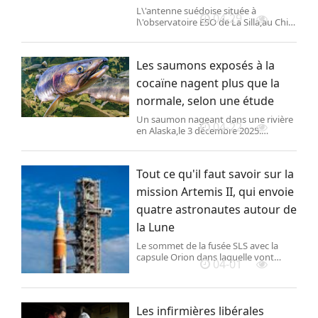
L\'antenne suédoise située à
04-29
l\'observatoire ESO de La Silla,au Chili.
(ALBERTO GHIZZI PANIZZA / SCIENCE
/ Science Photo Library RF)
Les saumons exposés à la
cocaïne nagent plus que la
normale, selon une étude
Un saumon nageant dans une rivière
04-22
en Alaska,le 3 décembre 2025.
(THOMAS KLINE / Connect Images)
Les saumons exposés à la cocaïne
présente dans l\'eau parcourent de
Tout ce qu'il faut savoir sur la
plus longues distances que c
mission Artemis II, qui envoie
quatre astronautes autour de
la Lune
Le sommet de la fusée SLS avec la
capsule Orion dans laquelle vont
04-01
embarquer les 4 astronautes
américains et canadiens de la mission
Artemis II,sur la base de Cap
Canaveral,en Floride (Etats-Unis),
Les infirmières libérales