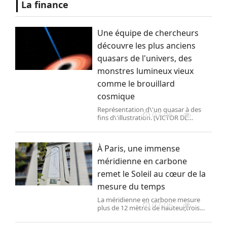
La finance
Une équipe de chercheurs
découvre les plus anciens
quasars de l'univers, des
monstres lumineux vieux
comme le brouillard
cosmique
Représentation d\'un quasar à des
07-06
fins d\'illustration. (VICTOR DE
SCHWANBERG / SCIENCE PHO / VSC )
À Paris, une immense
méridienne en carbone
remet le Soleil au cœur de la
mesure du temps
La méridienne en carbone mesure
07-06
plus de 12 mètres de hauteur,trois
mètres et demi de large,pour à peine
quelques millimètres d\'épaisseur