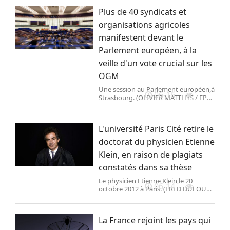
(Juillet 2026). (OLIVIER EMOND /
Plus de 40 syndicats et
FRANCE INFO)
organisations agricoles
manifestent devant le
Parlement européen, à la
veille d'un vote crucial sur les
OGM
Une session au Parlement européen,à
06-16
Strasbourg. (OLIVIER MATTHYS / EPA)
Plus de 40 syndicats et organisations
agricoles européennes manifestent
mardi 16 juin devant le Parlement
L'université Paris Cité retire le
européen à Stra
doctorat du physicien Etienne
Klein, en raison de plagiats
constatés dans sa thèse
Le physicien Etienne Klein,le 20
06-14
octobre 2012 à Paris. (FRED DUFOUR )
L\'université Paris Cité a décidé de
retirer son doctorat au physicien
Etienne Klein,en raison de plagiats
La France rejoint les pays qui
constatés dans s