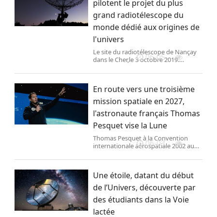
pilotent le projet du plus
grand radiotélescope du
monde dédié aux origines de
l'univers
Le site du radiotélescope de Nançay
06-05
dans le Cher,le 3 octobre 2019.
Illustration. (GUILLAUME SOUVANT )
En route vers une troisième
mission spatiale en 2027,
l'astronaute français Thomas
Pesquet vise la Lune
Thomas Pesquet à la Convention
06-03
internationale aérospatiale 2002 au
Parc des expositions de Paris,le 21
septembre 2022. (MAXIME GRUSS /
HANS LUCAS )
Une étoile, datant du début
de l’Univers, découverte par
des étudiants dans la Voie
lactée