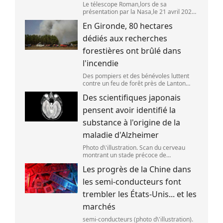
Le télescope Roman,lors de sa
présentation par la Nasa,le 21 avril 2026
dans le Maryland,aux Etats-Unis. (SAUL
En Gironde, 80 hectares
LOEB )
dédiés aux recherches
forestières ont brûlé dans
l'incendie
Des pompiers et des bénévoles luttent
contre un feu de forêt près de Lanton
(Gironde),le 29 juillet 2026. (ED JONES )
Des scientifiques japonais
pensent avoir identifié la
substance à l'origine de la
maladie d'Alzheimer
Photo d\'illustration. Scan du cerveau
montrant un stade précoce de
démence/maladie d\'Alzheimer,le 30 mai
Les progrès de la Chine dans
2025 à Londres,en Angleterre. (Peter
Dazeley / Getty Images Europe)
les semi-conducteurs font
trembler les États-Unis... et les
marchés
semi-conducteurs (photo d\'illustration).