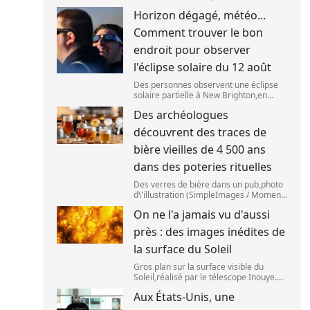
(ESO),situé au Chili,a détecté des
Horizon dégagé, météo...
preuves que l\'étage supérieur d\'une
fusée de SpaceX s\'est bien écrasé sur
Comment trouver le bon
la Lune,le 5 aoû
endroit pour observer
l'éclipse solaire du 12 août
Des personnes observent une éclipse
solaire partielle à New Brighton,en
Nouvelle-Zélande,le 22 septembre
Des archéologues
2025. (SANKA VIDANAGAMA )
découvrent des traces de
bière vieilles de 4 500 ans
dans des poteries rituelles
Des verres de bière dans un pub,photo
d\'illustration (SimpleImages / Moment
RF) La bière est la plus ancienne
On ne l'a jamais vu d'aussi
boisson alcoolisée du monde. Les
premières traces de bière ont été
près : des images inédites de
retrouvées ch
la surface du Soleil
Gros plan sur la surface visible du
Soleil,réalisé par le télescope Inouye.
(NSF/NSO/AURA/MPS) Certains se
Aux États-Unis, une
préparent peut-être à photographier le
mieux possible l\'éclipse solaire,prévue