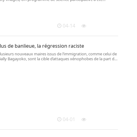
3 avril 2026,par le Muséum national d\'
04-14
lus de banlieue, la régression raciste
lusieurs nouveaux maires issus de l’immigration, comme celui de
Bally Bagayoko, sont la cible d’attaques xénophobes de la part de
ite et de certains médias, sans grande réaction de la part de
ional.
04-01