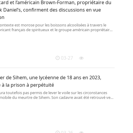
ard et l’américain Brown-Forman, propriétaire du
k Daniel’s, confirment des discussions en vue
on
contexte est morose pour les boissons alcoolisées à travers le
ricant français de ‌spiritueux et le groupe américain propriétaire
de whisky Jack Daniel’s ont confirmé, jeudi, tenir ​des discussions
possible rapprochement.
03-27
er de Sihem, une lycéenne de 18 ans en 2023,
à la prison à perpétuité
ura toutefois pas permis de lever le voile sur les circonstances
 mobile du meurtre de Sihem. Son cadavre avait été retrouvé vers
tin le 2 février 2023, une semaine après sa disparition, au bord
isolé des Salles-du-Gardon, village limitrophe de La Grand-Combe
 vivait.
03-26