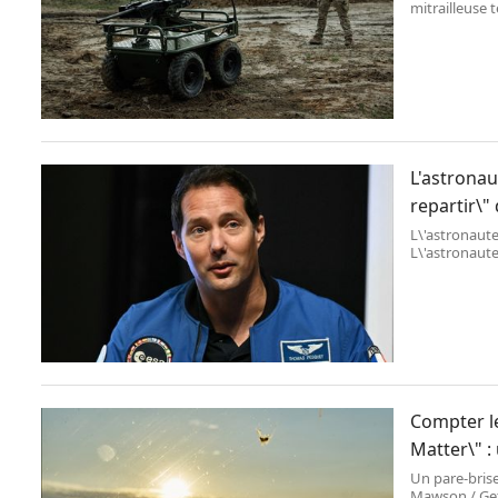
mitrailleuse 
Images Ukrai
L'astrona
repartir\"
L\'astronaut
L\'astronaute
de pouvoir re
Compter le
Matter\" :
Un pare-brise
Mawson / Get