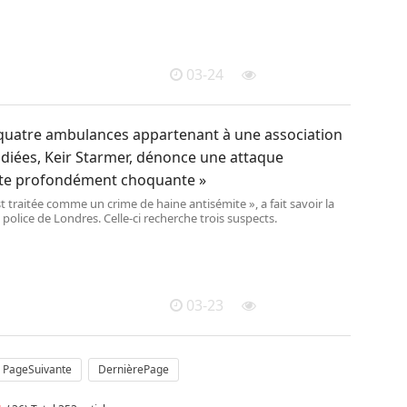
ts agricoles pourront bénéficier d’un report de cotisations
n « étalement des échéances fiscales » et de prêts de BPIfrance, la
que d’investissement.
03-24
 quatre ambulances appartenant à une association
ndiées, Keir Starmer, dénonce une attaque
ite profondément choquante »
st traitée comme un crime de haine antisémite », a fait savoir la
police de Londres. Celle-ci recherche trois suspects.
03-23
PageSuivante
DernièrePage