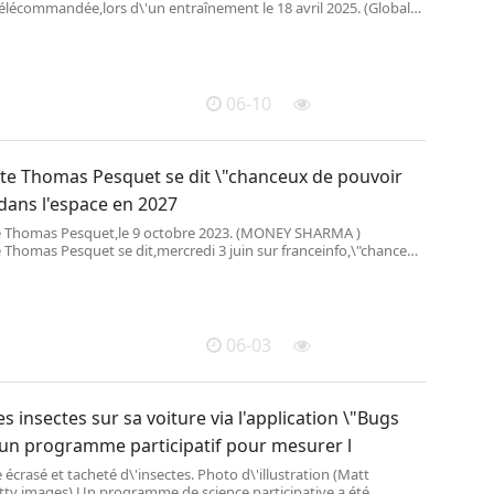
télécommandée,lors d\'un entraînement le 18 avril 2025. (Global
ne / Global Images Ukraine /
06-10
ute Thomas Pesquet se dit \"chanceux de pouvoir
 dans l'espace en 2027
e Thomas Pesquet,le 9 octobre 2023. (MONEY SHARMA )
 Thomas Pesquet se dit,mercredi 3 juin sur franceinfo,\"chanceux
partir\" dans l\'espace en 2027. La mission
06-03
s insectes sur sa voiture via l'application \"Bugs
 un programme participatif pour mesurer l
 écrasé et tacheté d\'insectes. Photo d\'illustration (Matt
ty images) Un programme de science participative a été