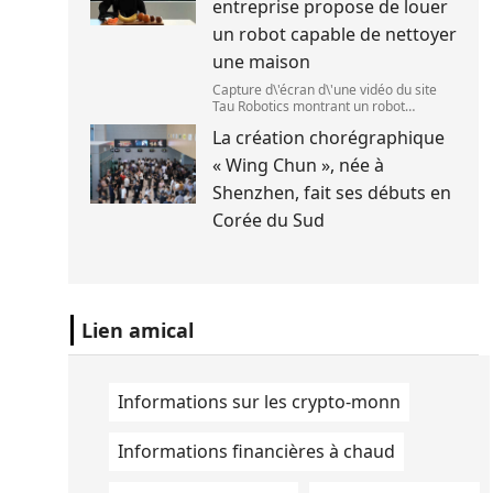
entreprise propose de louer
le 1
un robot capable de nettoyer
une maison
Capture d\'écran d\'une vidéo du site
Tau Robotics montrant un robot
nettoyer le plan de travail d\'une
La création chorégraphique
cuisine. (Tau Robotics)
« Wing Chun », née à
Shenzhen, fait ses débuts en
Corée du Sud
Lien amical
Informations sur les crypto-monn
Informations financières à chaud