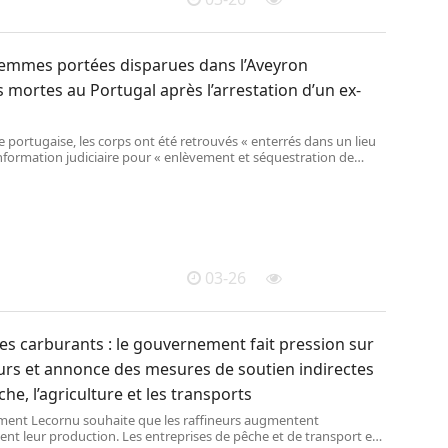
femmes portées disparues dans l’Aveyron
 mortes au Portugal après l’arrestation d’un ex-
ce portugaise, les corps ont été retrouvés « enterrés dans un lieu
information judiciaire pour « enlèvement et séquestration de
sonnes » avait été ouverte vendredi. L’homme de 42 ans, actuel
l’une des victimes et ancien de l’autre, a été arrêté avec son fils,
 et sa fille, de bientôt 2 ans.
03-26
s carburants : le gouvernement fait pression sur
eurs et annonce des mesures de soutien indirectes
che, l’agriculture et les transports
ent Lecornu souhaite que les raffineurs augmentent
nt leur production. Les entreprises de pêche et de transport et