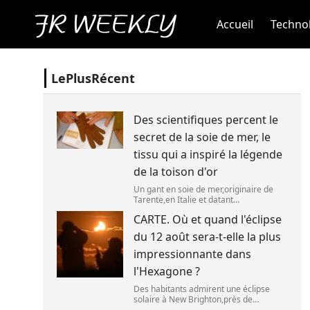
Accueil
Technol
LePlusRécent
Des scientifiques percent le
secret de la soie de mer, le
tissu qui a inspiré la légende
de la toison d'or
Un gant en soie de mer,originaire de
Tarente,en Italie et datant
probablement de la fin du XIXe siècle.
CARTE. Où et quand l'éclipse
(OWN WORK / JOHN HILL)
du 12 août sera-t-elle la plus
impressionnante dans
l'Hexagone ?
Des habitants admirent une éclipse
solaire à New Brighton,près de
Christchurch en Nouvelle-Zélande,le 22