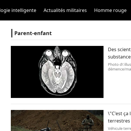
ogie intelligente
Actualités militaires
Homme rouge
Parent-enfant
Des scient
substance 
Photo d\'ill
démence/mala
Dazeley / Ge
\"C'est ça
terrestres
Véhicule terr