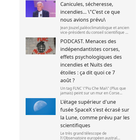
Canicules, sécheresse,
septembre 2025. (SANKA
VIDANAGAMA )
incendies... \"C'est ce que
nous avions prévu\
Jean Jouzel,paléoclimatologue et ancien
vice-président du conseil scientifique du
Giec,le 6 août 2026 sur franceinfo.
PODCAST. Menaces des
(FRANCEINFO / RADIO FRANCE)
indépendantistes corses,
effets psychologiques des
incendies et Nuits des
étoiles : ça dit quoi ce 7
août ?
Un tag FLNC \"Piu Che Mai\" (Plus que
jamais) peint sur un mur en Corse
(illustration). (PASCAL POCHARD-
L'étage supérieur d'une
CASABIANCA )
fusée SpaceX s'est écrasé sur
la Lune, comme prévu par les
scientifiques
Le très grand télescope de
l\'Observatoire européen austral