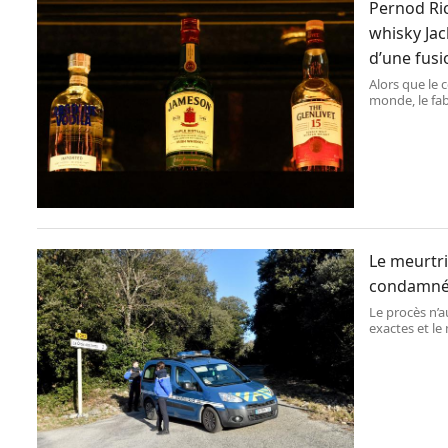
Pernod Ric
whisky Jac
d’une fusi
Alors que le 
monde, le fab
de la marque 
en vue d’un 
Le meurtri
condamné 
Le procès n’a
exactes et le
1 heure du ma
d’un chemin 
(Gard), où elle