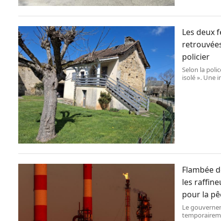
Les deux 
retrouvées
policier
Selon la poli
isolé ». Une 
plusieurs per
compagnon de 
âgé de 12 ans,
Flambée de
les raffin
pour la pê
Le gouvernem
temporaireme