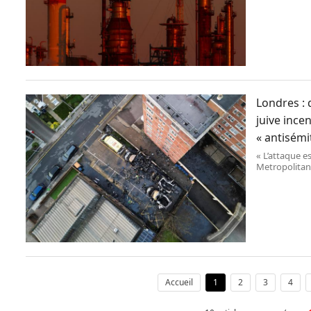
les exploitan
sociales, d’u
banque publi
Londres :
juive ince
« antisém
« L’attaque e
Metropolitan 
Accueil
1
2
3
4