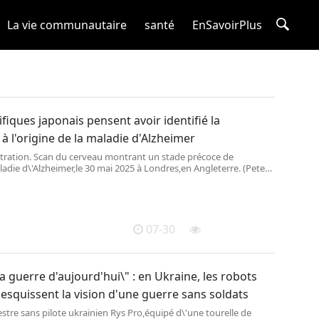
La vie communautaire
santé
EnSavoirPlus
ifiques japonais pensent avoir identifié la
à l'origine de la maladie d'Alzheimer
ustration. Scan du cerveau montrant un stade précoce de
die d\'Alzheimer,le 30 mai 2025 à Londres,en Angleterre. (Peter
tty Images Europe)
07-30
 la guerre d'aujourd'hui\" : en Ukraine, les robots
 esquissent la vision d'une guerre sans soldats
estre sans pilote ukrainien Rys Pro,équipé d\'une tourelle de