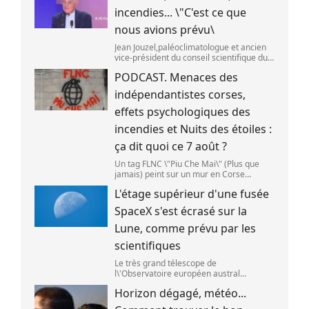
incendies... \"C'est ce que
nous avions prévu\
Jean Jouzel,paléoclimatologue et ancien
vice-président du conseil scientifique du
Giec,le 6 août 2026 sur franceinfo.
PODCAST. Menaces des
(FRANCEINFO / RADIO FRANCE)
indépendantistes corses,
effets psychologiques des
incendies et Nuits des étoiles :
ça dit quoi ce 7 août ?
Un tag FLNC \"Piu Che Mai\" (Plus que
jamais) peint sur un mur en Corse
(illustration). (PASCAL POCHARD-
L'étage supérieur d'une fusée
CASABIANCA )
SpaceX s'est écrasé sur la
Lune, comme prévu par les
scientifiques
Le très grand télescope de
l\'Observatoire européen austral
(ESO),situé au Chili,a détecté des preuves
Horizon dégagé, météo...
que l\'étage supérieur d\'une fusée de
SpaceX s\'est bien écrasé sur la Lune,le 5