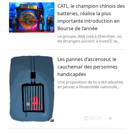
4G et 5G des opérateurs.
CATL, le champion chinois des
batteries, réalise la plus
importante introduction en
Bourse de l’année
Le groupe, déjà coté à Shenzhen, où
05-21
les étrangers peinent à investir, se
tourne vers la place boursière de
Hongkong, afin de s’étendre hors des
frontières chinoises.
Les pannes d’ascenseur, le
cauchemar des personnes
handicapées
Une proposition de loi a été adoptée,
en janvier, à l’Assemblée nationale,
pour réduire les délais de réparation,
et imposer des stocks de pièces, au
risque de renchérir les contrats de
maintenance.
05-21