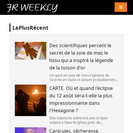
Naviga
LePlusRécent
Des scientifiques percent le
secret de la soie de mer, le
tissu qui a inspiré la légende
de la toison d'or
Un gant en soie de mer,originaire de
Tarente,en Italie et datant probablement
de la fin du XIXe siècle. (OWN WORK /
CARTE. Où et quand l'éclipse
JOHN HILL)
du 12 août sera-t-elle la plus
impressionnante dans
l'Hexagone ?
Des habitants admirent une éclipse
solaire à New Brighton,près de
Christchurch en Nouvelle-Zélande,le 22
Canicules, sécheresse,
septembre 2025. (SANKA VIDANAGAMA )