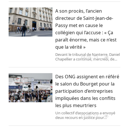
off-shore exploitée par Perenco, au
large du Cameroun. Deux ans plus
A son procès, l’ancien
tard, le groupe pétrolier proposait
20 000 euros à sa compagne en
directeur de Saint-Jean-de-
échange de sa discrétion.
Passy met en cause le
collégien qui l’accuse : « Ça
paraît énorme, mais ce n’est
que la vérité »
Devant le tribunal de Nanterre, Daniel
05-23
Chapellier a continué, mercredi, de
nier les faits d’agression sexuelle qui
lui sont reprochés. Les débats ont été
suspendus et s’achèveront le 6 juin.
Des ONG assignent en référé
le salon du Bourget pour la
participation d’entreprises
impliquées dans les conflits
les plus meurtriers
Un collectif d’associations a envoyé
05-23
deux recours en justice pour
empêcher le salon aéronautique en
Seine-Saint-Denis, qui doit se tenir du