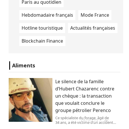
Paris au quotidien
Hebdomadaire français
Mode France
Hotline touristique
Actualités françaises
Blockchain Finance
Aliments
Le silence de la famille
d’Hubert Chazarenc contre
un chèque : la transaction
que voulait conclure le
groupe pétrolier Perenco
Ce spécialiste du forage, âgé de
05-23
34 ans, a été victime d’un accident
mortel, en 2020, sur une plateforme