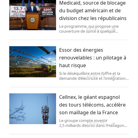
Medicaid, source de blocage
du budget américain et de
division chez les républicains
Le programme, qui propose une
05-21
couverture de santé à quelque
70 millions de personnes issues de
foyers à faibles revenus aux Etats-
Unis, dont 40 % d’enfants, est au cœur
Essor des énergies
des discussions sur le texte
budgétaire.
renouvelables : un pilotage à
haut risque
Si le déséquilibre entre l’offre et la
05-21
demande d’électricité et l’intégration
croissante d’éolien et de solaire
posent des défis nouveaux, le
développement des renouvelables
Cellnex, le géant espagnol
reste indispensable pour diminuer le
poids du pétrole et du gaz.
des tours télécoms, accélère
son maillage de la France
Le groupe compte investir
05-21
2,5 milliards d’euros dans l’Hexagone
afin de déployer 5 000 points hauts
supplémentaires pour les antennes