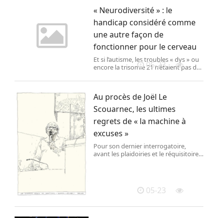
16 au 22 juin, d’accueillir des
« Neurodiversité » : le
entreprises israéliennes, mais aussi
des sociétés alimentant les guerres en
handicap considéré comme
Ukraine et au Soudan.
une autre façon de
fonctionner pour le cerveau
Et si l’autisme, les troubles « dys » ou
05-23
encore la trisomie 21 n’étaient pas des
pathologies, mais de simples
différences, voire des forces ? C’est
l’idée portée par ce concept, né dans
Au procès de Joël Le
le sillage de la philosophie critique et
de la sociologie du handicap.
Scouarnec, les ultimes
regrets de « la machine à
excuses »
Pour son dernier interrogatoire,
avant les plaidoiries et le réquisitoire,
l’ex-chirurgien, qui comparaît pour
près de 300 viols, essentiellement
commis sur des enfants, a une
nouvelle fois demandé pardon à ses
05-23
victimes.