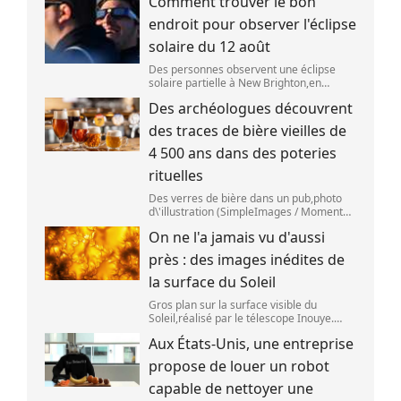
Comment trouver le bon
aoû
endroit pour observer l'éclipse
solaire du 12 août
Des personnes observent une éclipse
solaire partielle à New Brighton,en
Nouvelle-Zélande,le 22 septembre 2025.
Des archéologues découvrent
(SANKA VIDANAGAMA )
des traces de bière vieilles de
4 500 ans dans des poteries
rituelles
Des verres de bière dans un pub,photo
d\'illustration (SimpleImages / Moment
RF) La bière est la plus ancienne boisson
On ne l'a jamais vu d'aussi
alcoolisée du monde. Les premières
traces de bière ont été retrouvées ch
près : des images inédites de
la surface du Soleil
Gros plan sur la surface visible du
Soleil,réalisé par le télescope Inouye.
(NSF/NSO/AURA/MPS) Certains se
Aux États-Unis, une entreprise
préparent peut-être à photographier le
mieux possible l\'éclipse solaire,prévue le
propose de louer un robot
1
capable de nettoyer une