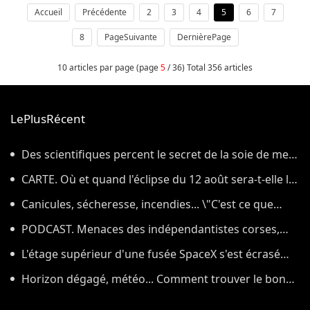
Accueil
Précédente
2
3
4
5
6
7
8
PageSuivante
DernièrePage
10 articles par page (page
5
/ 36) Total 356 articles
LePlusRécent
Des scientifiques percent le secret de la soie de mer,
le tissu qui a inspiré la légende de la toison d'or
CARTE. Où et quand l'éclipse du 12 août sera-t-elle la
plus impressionnante dans l'Hexagone ?
Canicules, sécheresse, incendies... \"C'est ce que
nous avions prévu\
PODCAST. Menaces des indépendantistes corses,
effets psychologiques des incendies et Nuits des
L'étage supérieur d'une fusée SpaceX s'est écrasé
étoiles : ça dit quoi ce 7 août ?
sur la Lune, comme prévu par les scientifiques
Horizon dégagé, météo... Comment trouver le bon
endroit pour observer l'éclipse solaire du 12 août