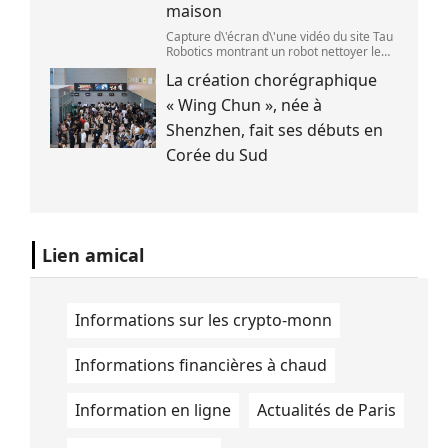
maison
Capture d\'écran d\'une vidéo du site Tau
Robotics montrant un robot nettoyer le
plan de travail d\'une cuisine. (Tau
La création chorégraphique
Robotics)
« Wing Chun », née à
Shenzhen, fait ses débuts en
Corée du Sud
Lien amical
Informations sur les crypto-monn
Informations financières à chaud
Information en ligne
Actualités de Paris