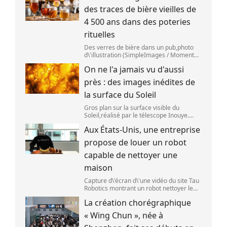
des traces de bière vieilles de
4 500 ans dans des poteries
rituelles
Des verres de bière dans un pub,photo
d\'illustration (SimpleImages / Moment
RF) La bière est la plus ancienne boisson
On ne l'a jamais vu d'aussi
alcoolisée du monde. Les premières
traces de bière ont été retrouvées ch
près : des images inédites de
la surface du Soleil
Gros plan sur la surface visible du
Soleil,réalisé par le télescope Inouye.
(NSF/NSO/AURA/MPS) Certains se
Aux États-Unis, une entreprise
préparent peut-être à photographier le
mieux possible l\'éclipse solaire,prévue le
propose de louer un robot
1
capable de nettoyer une
maison
Capture d\'écran d\'une vidéo du site Tau
Robotics montrant un robot nettoyer le
plan de travail d\'une cuisine. (Tau
La création chorégraphique
Robotics)
« Wing Chun », née à