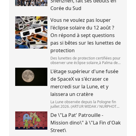
Shenzhen, fait ses débuts en
Corée du Sud
Vous ne voulez pas louper
l'éclipse solaire du 12 août ?
On répond à sept questions
pas si bêtes sur les lunettes de
protection
Des lunettes de protection certifiées pour
observer une éclipse solaire,à Palma de
Majorque (Espagne),le 25 juin 2026.
L'étage supérieur d'une fusée
(JAIME REINA )
de SpaceX va s'écraser ce
mercredi sur la Lune, et y
laissera un cratère
La Lune observée depuis la Pologne fin
juillet 2026. (ARTUR WIDAK / NURPHOTO
) L\'étage supérieur d\'une fusée de
De \"La Pat' Patrouille -
SpaceX doit s\'écraser accidentellement
sur la Lune,mercredi 5 août. Cette coll
Mission dino\" à \"La Fin d'Oak
Street\