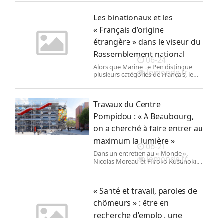
racontent leurs difficultés à trouver
un logement dans les villes en
Les binationaux et les
tension.
« Français d’origine
étrangère » dans le viseur du
Rassemblement national
06-24
Alors que Marine Le Pen distingue
lemonde.fr
plusieurs catégories de Français, le
parti d’extrême droite entend inscrire
dans la Constitution l’interdiction,
pour les binationaux, d’accéder à
Travaux du Centre
certains emplois publics.
Pompidou : « A Beaubourg,
on a cherché à faire entrer au
maximum la lumière »
06-21
Dans un entretien au « Monde »,
lemonde.fr
Nicolas Moreau et Hiroko Kusunoki,
de l’agence Moreau Kusunoki,
lauréate du concours pour le
réaménagement du bâtiment
« Santé et travail, paroles de
parisien, expliquent qu’ils ont conçu
un projet fidèle à l’esprit d’origine.
chômeurs » : être en
recherche d’emploi, une