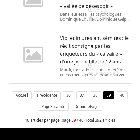
« vallée de désespoir »
06-21
Dans leur essai, les psychologues
lemonde.fr
Dominique Lhuilier, Dominique Gelpe
et la sociologue Anne-Marie Waser
démontrent que « le temps du
chômage est un puissant révélateur
Viol et injures antisémites : le
des effets du travail sur la santé ».
récit consigné par les
enquêteurs du « calvaire »
d’une jeune fille de 12 ans
06-20
Mardi, trois adolescents ont été mis
lemonde.fr
en examen, après un drame survenu
à Courbevoie (Hauts-de-Seine),
samedi, qui suscite une vive émotion,
notamment au sein de la
communauté juive.
Accueil
Précédente
36
37
38
39
40
PageSuivante
DernièrePage
10 articles par page (page
39
/ 40) Total 392 articles