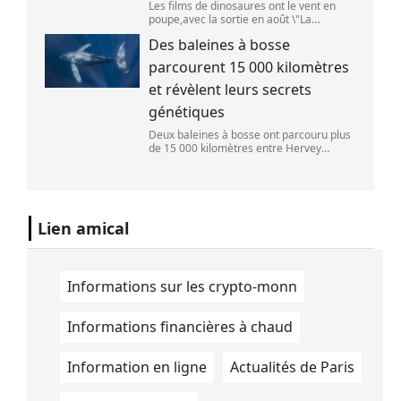
Les films de dinosaures ont le vent en
poupe,avec la sortie en août \"La
Pat\'Patrouille : Mission dino\" et \"La fin
Des baleines à bosse
d\'Oak Street\". (APOLLONIA HILVERDA /
FRANCEINFO)
parcourent 15 000 kilomètres
et révèlent leurs secrets
génétiques
Deux baleines à bosse ont parcouru plus
de 15 000 kilomètres entre Hervey
Bay,en Australie,et São Paulo,au Brésil.
(Vincent Pommeyrol)
Lien amical
Informations sur les crypto-monn
Informations financières à chaud
Information en ligne
Actualités de Paris