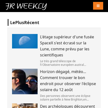
Naviga
LePlusRécent
L'étage supérieur d'une fusée
SpaceX s'est écrasé sur la
Lune, comme prévu par les
scientifiques
Le très grand télescope de
l\'Observatoire européen austral
(ESO),situé au Chili,a détecté des preuves
Horizon dégagé, météo...
que l\'étage supérieur d\'une fusée de
SpaceX s\'est bien écrasé sur la Lune,le 5
Comment trouver le bon
aoû
endroit pour observer l'éclipse
solaire du 12 août
Des personnes observent une éclipse
solaire partielle à New Brighton,en
Nouvelle-Zélande,le 22 septembre 2025.
Des archéologues découvrent
(SANKA VIDANAGAMA )