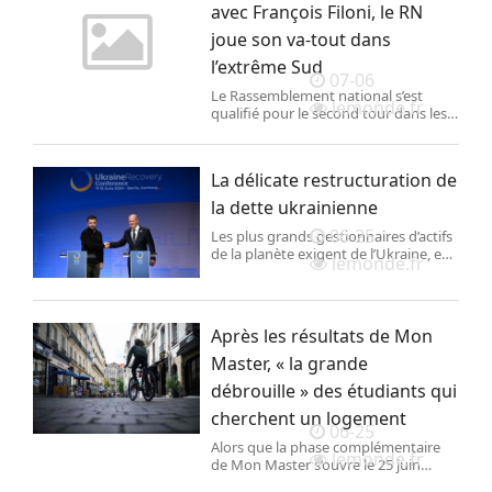
avec François Filoni, le RN
joue son va-tout dans
l’extrême Sud
07-06
Le Rassemblement national s’est
lemonde.fr
qualifié pour le second tour dans les
quatre circonscriptions de l’île.
Candidat en Corse-du-Sud, le patron
local du parti d’extrême droite, un
La délicate restructuration de
ancien de la CGT et du PCF, est
opposé, le 7 juillet, au député LIOT
la dette ukrainienne
sortant, Paul-André Colombani.
06-25
Les plus grands gestionnaires d’actifs
de la planète exigent de l’Ukraine, en
lemonde.fr
pleine guerre avec la Russie, qu’elle
rembourse ses dettes, alors que le
pays a désespérément besoin de
financements pour assurer sa
Après les résultats de Mon
défense et donc sa survie.
Master, « la grande
débrouille » des étudiants qui
cherchent un logement
06-25
Alors que la phase complémentaire
lemonde.fr
de Mon Master s’ouvre le 25 juin
jusqu’au 31 juillet, les étudiants