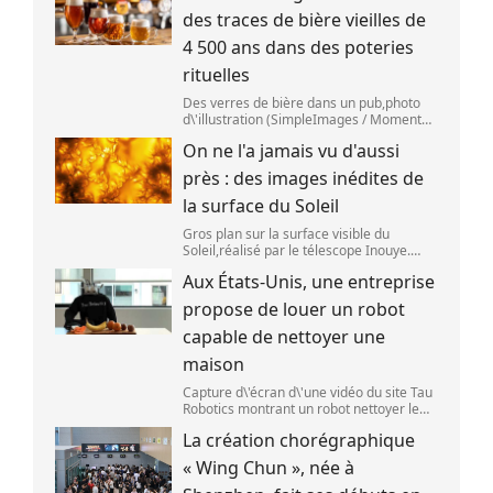
des traces de bière vieilles de
4 500 ans dans des poteries
rituelles
Des verres de bière dans un pub,photo
d\'illustration (SimpleImages / Moment
RF) La bière est la plus ancienne boisson
On ne l'a jamais vu d'aussi
alcoolisée du monde. Les premières
traces de bière ont été retrouvées ch
près : des images inédites de
la surface du Soleil
Gros plan sur la surface visible du
Soleil,réalisé par le télescope Inouye.
(NSF/NSO/AURA/MPS) Certains se
Aux États-Unis, une entreprise
préparent peut-être à photographier le
mieux possible l\'éclipse solaire,prévue le
propose de louer un robot
1
capable de nettoyer une
maison
Capture d\'écran d\'une vidéo du site Tau
Robotics montrant un robot nettoyer le
plan de travail d\'une cuisine. (Tau
La création chorégraphique
Robotics)
« Wing Chun », née à