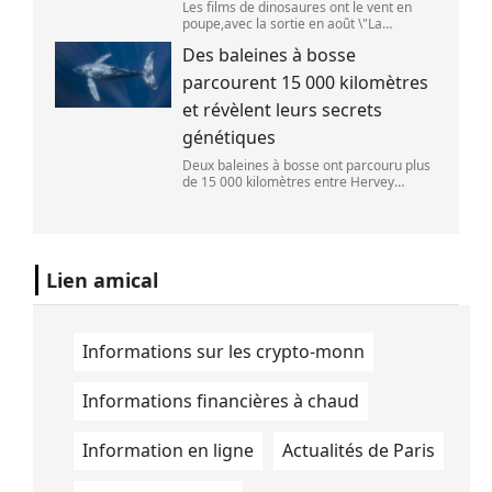
Les films de dinosaures ont le vent en
poupe,avec la sortie en août \"La
Pat\'Patrouille : Mission dino\" et \"La fin
Des baleines à bosse
d\'Oak Street\". (APOLLONIA HILVERDA /
FRANCEINFO)
parcourent 15 000 kilomètres
et révèlent leurs secrets
génétiques
Deux baleines à bosse ont parcouru plus
de 15 000 kilomètres entre Hervey
Bay,en Australie,et São Paulo,au Brésil.
(Vincent Pommeyrol)
Lien amical
Informations sur les crypto-monn
Informations financières à chaud
Information en ligne
Actualités de Paris