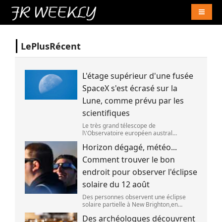
Naviga
LePlusRécent
L'étage supérieur d'une fusée
SpaceX s'est écrasé sur la
Lune, comme prévu par les
scientifiques
Le très grand télescope de
l\'Observatoire européen austral
(ESO),situé au Chili,a détecté des preuves
Horizon dégagé, météo...
que l\'étage supérieur d\'une fusée de
SpaceX s\'est bien écrasé sur la Lune,le 5
Comment trouver le bon
aoû
endroit pour observer l'éclipse
solaire du 12 août
Des personnes observent une éclipse
solaire partielle à New Brighton,en
Nouvelle-Zélande,le 22 septembre 2025.
Des archéologues découvrent
(SANKA VIDANAGAMA )