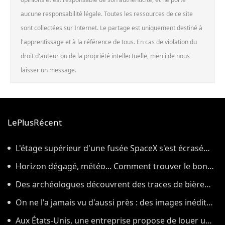
aucune responsabilité légale. Toutes les ressources de ce site
sont collectées sur Internet. Le partage est uniquement destiné à
l'apprentissage et à la référence de tous. En cas de violation du
droit d'auteur ou de la propriété intellectuelle, merci de nous
laisser un message.
LePlusRécent
L'étage supérieur d'une fusée SpaceX s'est écrasé
sur la Lune, comme prévu par les scientifiques
Horizon dégagé, météo... Comment trouver le bon
endroit pour observer l'éclipse solaire du 12 août
Des archéologues découvrent des traces de bière
vieilles de 4 500 ans dans des poteries rituelles
On ne l'a jamais vu d'aussi près : des images inédites
de la surface du Soleil
Aux États-Unis, une entreprise propose de louer un