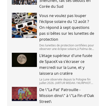
Shenzhen, fait ses débuts en
Corée du Sud
Vous ne voulez pas louper
l'éclipse solaire du 12 août ?
On répond à sept questions
pas si bêtes sur les lunettes de
protection
Des lunettes de protection certifiées pour
observer une éclipse solaire,à Palma de
Majorque (Espagne),le 25 juin 2026.
L'étage supérieur d'une fusée
(JAIME REINA )
de SpaceX va s'écraser ce
mercredi sur la Lune, et y
laissera un cratère
La Lune observée depuis la Pologne fin
juillet 2026. (ARTUR WIDAK / NURPHOTO
) L\'étage supérieur d\'une fusée de
De \"La Pat' Patrouille -
SpaceX doit s\'écraser accidentellement
sur la Lune,mercredi 5 août. Cette coll
Mission dino\" à \"La Fin d'Oak
Street\