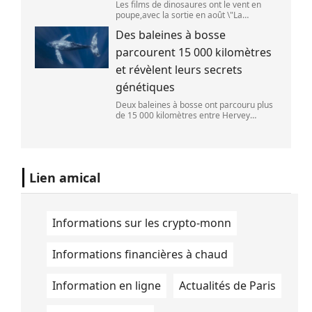
Les films de dinosaures ont le vent en
poupe,avec la sortie en août \"La
Pat\'Patrouille : Mission dino\" et \"La fin
Des baleines à bosse
d\'Oak Street\". (APOLLONIA HILVERDA /
FRANCEINFO)
parcourent 15 000 kilomètres
et révèlent leurs secrets
génétiques
Deux baleines à bosse ont parcouru plus
de 15 000 kilomètres entre Hervey
Bay,en Australie,et São Paulo,au Brésil.
(Vincent Pommeyrol)
Lien amical
Informations sur les crypto-monn
Informations financières à chaud
Information en ligne
Actualités de Paris