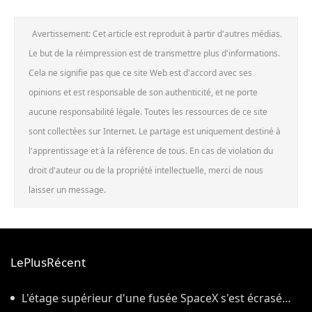
Avertissement: Cet article est reproduit à partir d'autres médias.
Le but de la réimpression est de transmettre plus d'informations.
Cela ne signifie pas que ce site Web est d'accord avec ses
opinions et est responsable de son authenticité, et ne porte
aucune responsabilité légale. Toutes les ressources de ce site
sont collectées sur Internet. Le partage est uniquement destiné à
l'apprentissage et à la référence de tous. En cas de violation du
droit d'auteur ou de la propriété intellectuelle, merci de nous
laisser un message.
LePlusRécent
L'étage supérieur d'une fusée SpaceX s'est écrasé