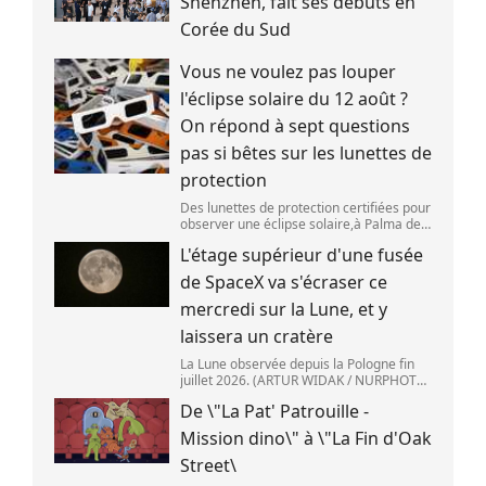
Shenzhen, fait ses débuts en
Corée du Sud
Vous ne voulez pas louper
l'éclipse solaire du 12 août ?
On répond à sept questions
pas si bêtes sur les lunettes de
protection
Des lunettes de protection certifiées pour
observer une éclipse solaire,à Palma de
Majorque (Espagne),le 25 juin 2026.
L'étage supérieur d'une fusée
(JAIME REINA )
de SpaceX va s'écraser ce
mercredi sur la Lune, et y
laissera un cratère
La Lune observée depuis la Pologne fin
juillet 2026. (ARTUR WIDAK / NURPHOTO
) L\'étage supérieur d\'une fusée de
De \"La Pat' Patrouille -
SpaceX doit s\'écraser accidentellement
sur la Lune,mercredi 5 août. Cette coll
Mission dino\" à \"La Fin d'Oak
Street\