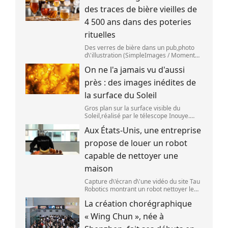
des traces de bière vieilles de
4 500 ans dans des poteries
rituelles
Des verres de bière dans un pub,photo
d\'illustration (SimpleImages / Moment
RF) La bière est la plus ancienne boisson
On ne l'a jamais vu d'aussi
alcoolisée du monde. Les premières
traces de bière ont été retrouvées ch
près : des images inédites de
la surface du Soleil
Gros plan sur la surface visible du
Soleil,réalisé par le télescope Inouye.
(NSF/NSO/AURA/MPS) Certains se
Aux États-Unis, une entreprise
préparent peut-être à photographier le
mieux possible l\'éclipse solaire,prévue le
propose de louer un robot
1
capable de nettoyer une
maison
Capture d\'écran d\'une vidéo du site Tau
Robotics montrant un robot nettoyer le
plan de travail d\'une cuisine. (Tau
La création chorégraphique
Robotics)
« Wing Chun », née à