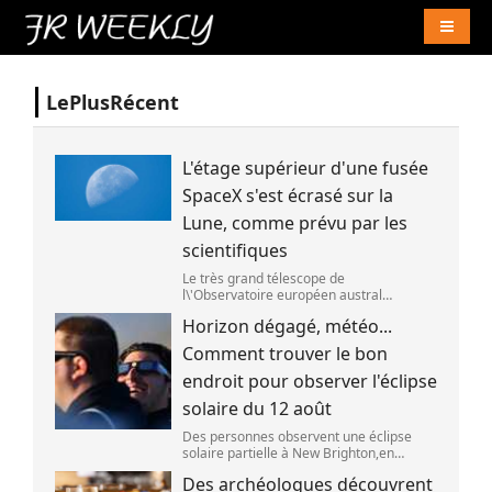
Naviga
LePlusRécent
L'étage supérieur d'une fusée
SpaceX s'est écrasé sur la
Lune, comme prévu par les
scientifiques
Le très grand télescope de
l\'Observatoire européen austral
(ESO),situé au Chili,a détecté des preuves
Horizon dégagé, météo...
que l\'étage supérieur d\'une fusée de
SpaceX s\'est bien écrasé sur la Lune,le 5
Comment trouver le bon
aoû
endroit pour observer l'éclipse
solaire du 12 août
Des personnes observent une éclipse
solaire partielle à New Brighton,en
Nouvelle-Zélande,le 22 septembre 2025.
Des archéologues découvrent
(SANKA VIDANAGAMA )